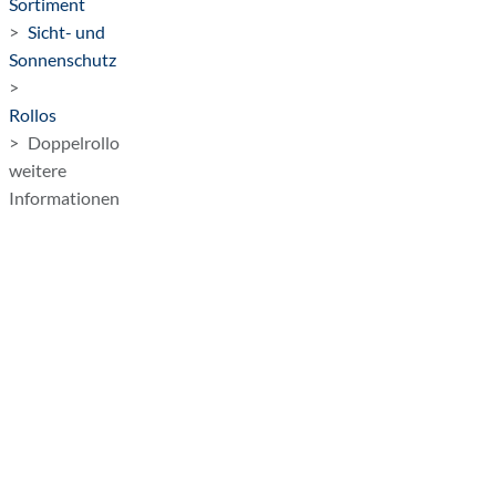
Sortiment
Sicht- und
Sonnenschutz
Rollos
Doppelrollo
weitere
Informationen
Doppelrollos
an
den
Fenstern
sind
perfekt
für
alle,
die