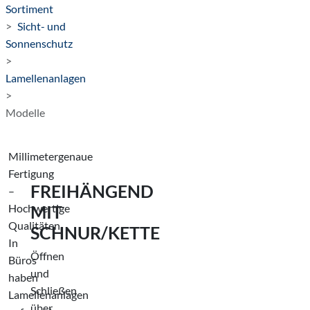
Sortiment
Sicht- und
Sonnenschutz
Lamellenanlagen
Modelle
Millimetergenaue
Fertigung
FREIHÄNGEND
–
Hochwertige
MIT
Qualitäten.
SCHNUR/KETTE
In
Öffnen
Büros
und
haben
Schließen
Lamellenanlagen
über