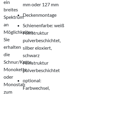
ein
mm oder 127 mm
breites
Deckenmontage
Spektrum
an
Schienenfarbe: weiß
Möglichkeiten.
Feinstruktur
Sie
pulverbeschichtet,
erhalten
silber eloxiert,
die
schwarz
Schnur/Kette,
Feinstruktur
Monokette
pulverbeschichtet
oder
optional:
Monostab
Farbwechsel,
zum
eingeschweißte
Auf-
Beschwerungsplatte,
und
geteilter Behang,
Zuziehen
Wandwinkel
bzw.
Wenden