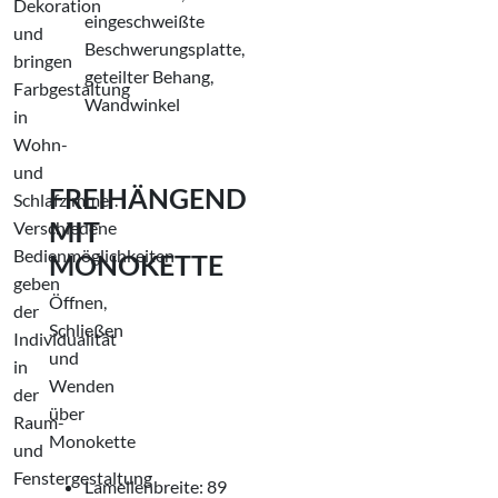
Dekoration
eingeschweißte
und
Beschwerungsplatte,
bringen
geteilter Behang,
Farbgestaltung
Wandwinkel
in
Wohn-
und
FREIHÄNGEND
Schlafzimmer.
MIT
Verschiedene
Bedienmöglichkeiten
MONOKETTE
geben
Öffnen,
der
Schließen
Individualität
und
in
Wenden
der
über
Raum-
Monokette
und
Fenstergestaltung
Lamellenbreite: 89