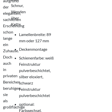
aufgrund
Schnur,
der
Wenden
eleganten,
über
sachlichen
Kette
Erscheinung
schon
Lamellenbreite: 89
lange
mm oder 127 mm
ein
Deckenmontage
Zuhause.
Doch
Schienenfarbe: weiß
auch
Feinstruktur
in
pulverbeschichtet,
privaten
silber eloxiert,
Bereichen
schwarz
beruhigen
Feinstruktur
sie
pulverbeschichtet
als
optional:
großflächige
Farbwechsel,