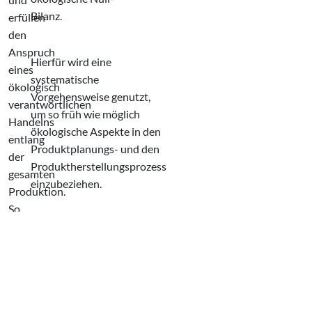
Bilanz.
erfüllen
den
Anspruch
Hierfür wird eine
eines
systematische
ökologisch
Vorgehensweise genutzt,
verantwortlichen
um so früh wie möglich
Handelns
ökologische Aspekte in den
entlang
Produktplanungs- und den
der
Produktherstellungsprozess
gesamten
einzubeziehen.
Produktion.
So
sieht
NACHHALTIG
moderne
PRODUZIERTE
Schönheit
QUALITÄT
aus,
AUS
die