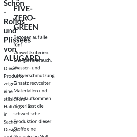
Schön
FIVE-
-
ZERO-
Rollos
GREEN
und
Bezogen auf alle
Plissees
fünf
von
Umweltkriterien:
ALUGARD
Energieverbrauch,
Wasser- und
Diese
Luftverschmutzung,
Produkte
Einsatz recycelter
zeigen
Materialien und
eine
Abfallaufkommen
stilsichere
hinterlässt die
Haltung
schwedische
in
Produktion dieser
Sachen
Stoffe eine
Design
ökologische Null-
und